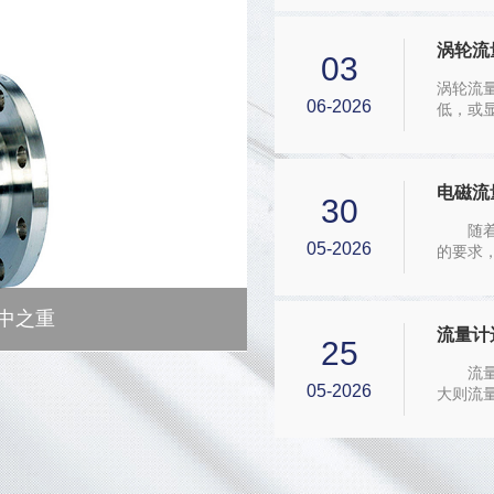
涡轮流
03
涡轮流
06-2026
低，或
输线屏
叶轮随之
电磁流
30
随着国
05-2026
的要求
水行业中
中之重
流量计
25
流量计
05-2026
大则流
性流量计