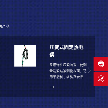
的产品
耐磨热电偶
1、应用 适合于电厂球
磨机及磨煤机等对保护管
磨损严重的场合。2、主
要技术参数 电气出口：
M20x1.5,NPT1/2 &n...