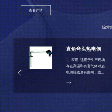
查看详情
除常
钨铼热电偶
场
产品名称: 钨铼热电偶 产
品说明: 钨铼热电偶是19
31年由Goedecke（戈徳
克） 先研制出来的，在6
电
0至70年代得以发展的很
成功的难熔金属热电偶。
钨铼热电偶的特点是：热
电极丝...