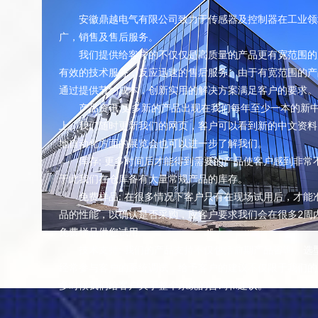
安徽鼎越电气有限公司致力于传感器及控制器在工业领
广，销售及售后服务。
我们提供给客户的不仅仅是高质量的产品更有宽范围的
有效的技术服务，反应迅速的售后服务。由于有宽范围的产
通过提供节约成本，创新实用的解决方案满足客户的要求。
产品资讯:更多新的产品出现在我们每年至少一本的新
上。我们随时更新我们的网页，客户可以看到新的中文资料
地自动化方面的展览会也可以进一步了解我们。
库存: 更多时间后才能得到需要的产品使客户感到非常
于此我们在仓库备有大量常规产品的库存。
免费样品: 在很多情况下客户只有在现场试用后，才能
品的性能，以确认是否采购，应客户要求我们会在很多2周
免费样品供您试用。
技术支持: 我们的产品支持不仅包括前期产品咨询、选
经常参与客户的系统调试，给予客户的建议不仅限于我们的
多时候我们给客户关于整个系统的咨询和建议。