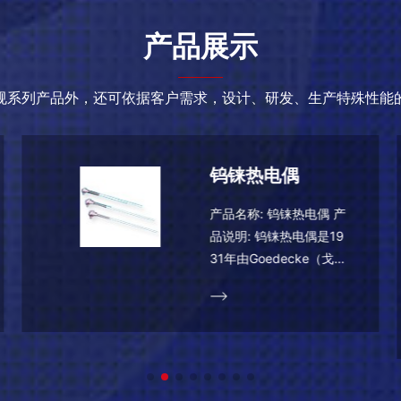
产品展示
规系列产品外，还可依据客户需求，设计、研发、生产特殊性能
压簧式固定热电
偶
采用弹性压紧装置，使测
量端紧贴被测物表面。适
用于塑料，轻纺及食品等
行业测量。主要技术参
数 精度等级：I级或II级
热响应时间：≤5S型号及
规格型&nbs...